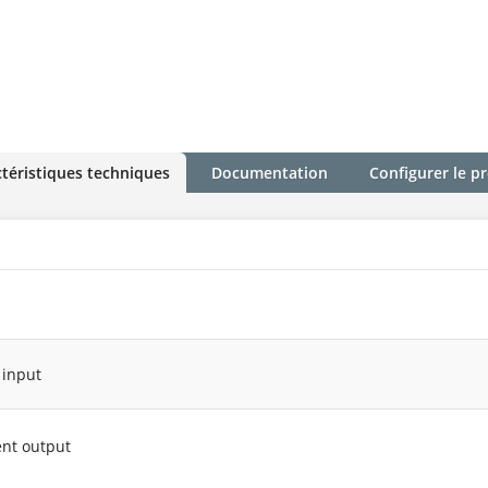
téristiques techniques
Documentation
Configurer le p
 input
ent output