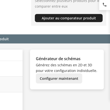
Sélectionnez plusieurs produits pour les
phone
comparer entre eux
Ajouter au comparateur produit
roduit
Générateur de schémas
Générez des schémas en 2D et 3D
pour votre configuration individuelle.
Configurer maintenant