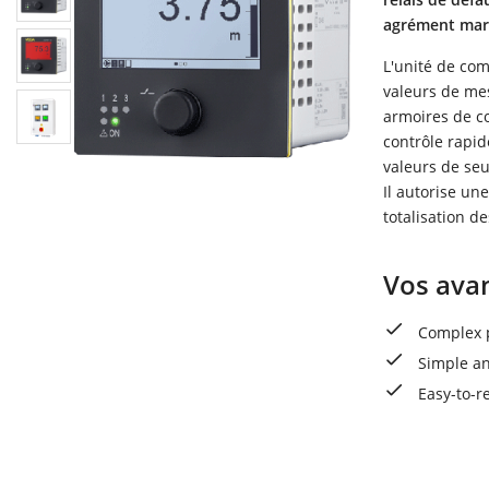
agrément mari
L'unité de com
valeurs de mes
armoires de c
contrôle rapi
valeurs de se
Il autorise u
totalisation de
Vos ava
Complex p
Simple an
Easy-to-r