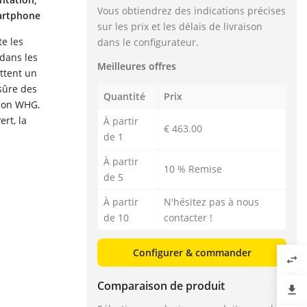
Vous obtiendrez des indications précises
martphone
sur les prix et les délais de livraison
e les
dans le configurateur.
 dans les
Meilleures offres
ttent un
sûre des
Quantité
Prix
elon WHG.
rt, la
À partir
€ 463.00
de 1
À partir
10 % Remise
de 5
À partir
N'hésitez pas à nous
de 10
contacter !
Configurer & commander
swap_horiz
Comparaison de produit
file_download