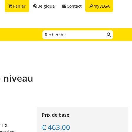
key
Panier
Belgique
Contact
myVEGA
shopping_cart
public
email
e niveau
Prix de base
€ 463.00
 1 x
entation,