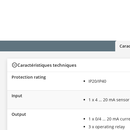
Carac
Caractéristiques techniques
Protection rating
IP20/IP40
Input
1 x 4 … 20 mA sensor
Output
1 x 0/4 … 20 mA curr
3 x operating relay