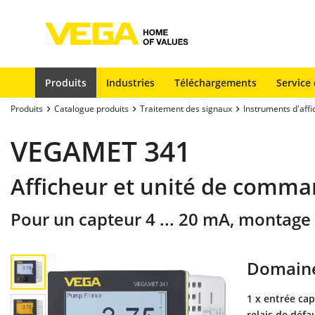
Produits
Industries
Téléchargements
Service 
Produits
Catalogue produits
Traitement des signaux
Instruments d'aff
VEGAMET 341
Afficheur et unité de comma
Pour un capteur 4 ... 20 mA, montage 
Domaine
1 x entrée capt
relais de défa