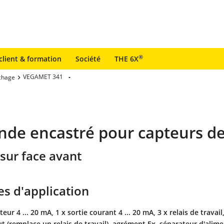
®
client & formation
Société
THE 6X
VEGAMET 341
ichage
nde encastré pour capteurs d
sur face avant
s d'application
eur 4 ... 20 mA, 1 x sortie courant 4 ... 20 mA, 3 x relais de travail,
ut (remplace un relais de travail), agrément Ex, séparateur d'alim