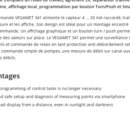
ne, affichage local, programmation par bouton Turn/Push et S
mande VEGAMET 341 alimente le capteur 4 ... 20 mA raccordé, trait
ure et les affiche. Son design est idéal pour un montage encastré
ommande. Un affichage graphique et un bouton turn / push perme
de des valeurs sur place. Le VEGAMET 341 permet une surveillance 
uils et commande de relais en tant protection anti-débordement s
ne commande simple de pompes, une mesure de débit sur canal ouve
s débits.
ntages
rogramming of control tasks is no longer necessary
d safe setup and diagnosis of measuring points via smartphone
ead display from a distance, even in sunlight and darkness