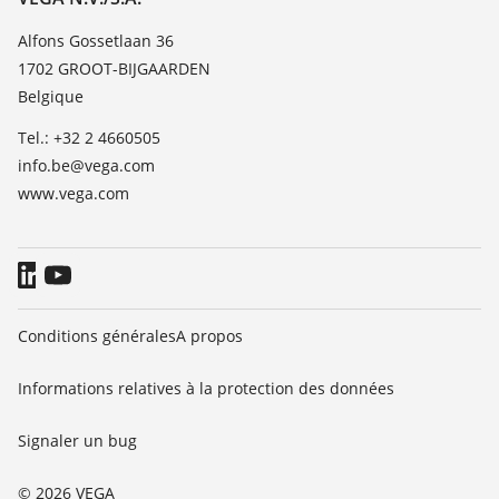
Liste des constantes diélectriques
Contact
Alfons Gossetlaan 36
TeamViewer
1702 GROOT-BIJGAARDEN
News
Belgique
Presse
Tel.: +32 2 4660505
Blog
info.be@vega.com
www.vega.com
Conditions générales
A propos
Informations relatives à la protection des données
Signaler un bug
© 2026 VEGA