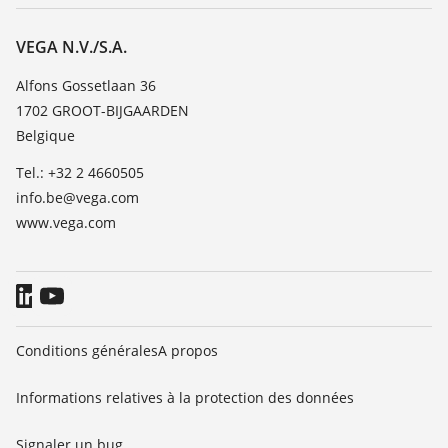
Service client
Carrière
Liste de compatibilité chimique
À propos de VEGA
VEGA N.V./S.A.
Liste des constantes diélectriques
Contact
Alfons Gossetlaan 36
TeamViewer
1702 GROOT-BIJGAARDEN
News
Belgique
Presse
Tel.: +32 2 4660505
Blog
info.be@vega.com
www.vega.com
Conditions générales
A propos
Informations relatives à la protection des données
Signaler un bug