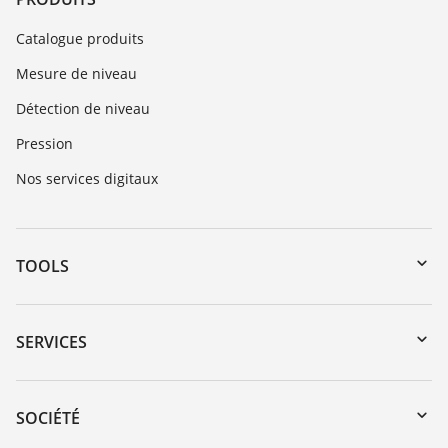
Catalogue produits
Mesure de niveau
Détection de niveau
Pression
Nos services digitaux
TOOLS
Téléchargements
Recherche par numéro de série
SERVICES
myVEGA
Retour d'appareil
DTM Collection/PACTware
Formations
SOCIÉTÉ
Recherche