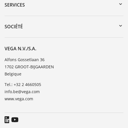
Recherche par numéro de série
SERVICES
myVEGA
Retour d'appareil
DTM Collection/PACTware
Formations
SOCIÉTÉ
Recherche
Service client
Carrière
Liste de compatibilité chimique
À propos de VEGA
VEGA N.V./S.A.
Liste des constantes diélectriques
Contact
Alfons Gossetlaan 36
TeamViewer
1702 GROOT-BIJGAARDEN
News
Belgique
Presse
Tel.: +32 2 4660505
Blog
info.be@vega.com
www.vega.com