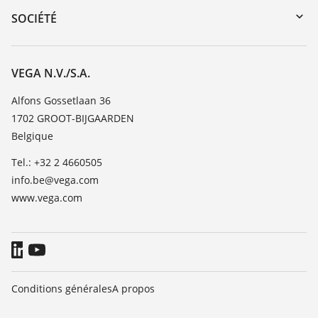
DTM Collection/PACTware
Formations
SOCIÉTÉ
Recherche
Service client
Carrière
Liste de compatibilité chimique
À propos de VEGA
VEGA N.V./S.A.
Liste des constantes diélectriques
Contact
Alfons Gossetlaan 36
TeamViewer
1702 GROOT-BIJGAARDEN
News
Belgique
Presse
Tel.: +32 2 4660505
Blog
info.be@vega.com
www.vega.com
Conditions générales
A propos