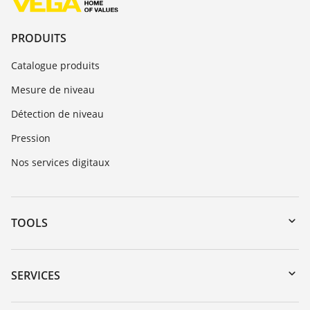
PRODUITS
Catalogue produits
Mesure de niveau
Détection de niveau
Pression
Nos services digitaux
TOOLS
Téléchargements
Recherche par numéro de série
SERVICES
myVEGA
Retour d'appareil