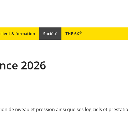
®
client & formation
Société
THE 6X
ence 2026
n de niveau et pression ainsi que ses logiciels et prestati