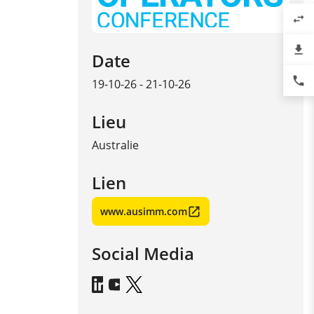
swap_horiz
file_download
Date
phone
19-10-26 - 21-10-26
Lieu
Australie
Lien
www.ausimm.com
Social Media