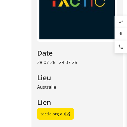
swap_horiz
file_download
phone
Date
28-07-26 - 29-07-26
Lieu
Australie
Lien
tactic.org.au