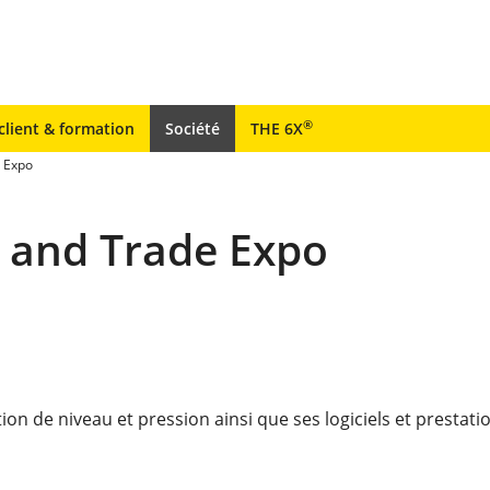
®
client & formation
Société
THE 6X
 Expo
e and Trade Expo
n de niveau et pression ainsi que ses logiciels et prestati