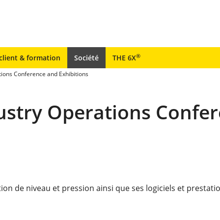
®
client & formation
Société
THE 6X
ions Conference and Exhibitions
stry Operations Confer
n de niveau et pression ainsi que ses logiciels et prestati