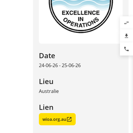
swap_horiz
file_download
phone
Date
24-06-26 - 25-06-26
Lieu
Australie
Lien
wioa.org.au