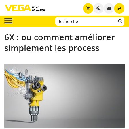
key
shopping_cart
public
email
6X : ou comment améliorer
simplement les process