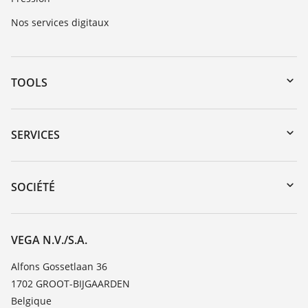
Nos services digitaux
TOOLS
Téléchargements
Recherche par numéro de série
SERVICES
myVEGA
Retour d'appareil
DTM Collection/PACTware
Formations
SOCIÉTÉ
Recherche
Service client
Carrière
Liste de compatibilité chimique
À propos de VEGA
VEGA N.V./S.A.
Liste des constantes diélectriques
Contact
Alfons Gossetlaan 36
TeamViewer
1702 GROOT-BIJGAARDEN
News
Belgique