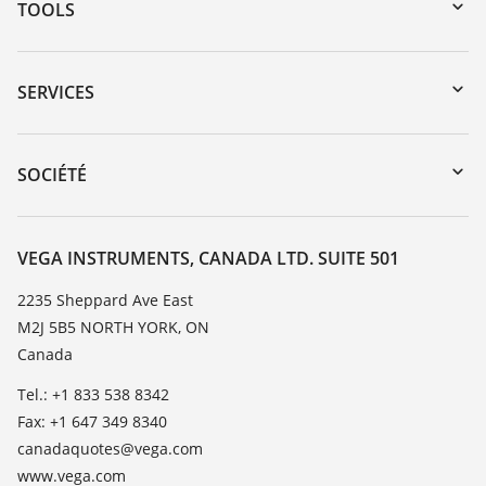
TOOLS
Téléchargements
Recherche par numéro de série
SERVICES
myVEGA
Retour d'appareil
DTM Collection/PACTware
Service client
SOCIÉTÉ
Recherche
Liste de compatibilité chimique
À propos de VEGA
Liste des constantes diélectriques
Contact
VEGA INSTRUMENTS, CANADA LTD. SUITE 501
TeamViewer
News
2235 Sheppard Ave East
M2J 5B5 NORTH YORK, ON
Presse
Canada
Blog
Tel.: +1 833 538 8342
Fax: +1 647 349 8340
canadaquotes@vega.com
www.vega.com