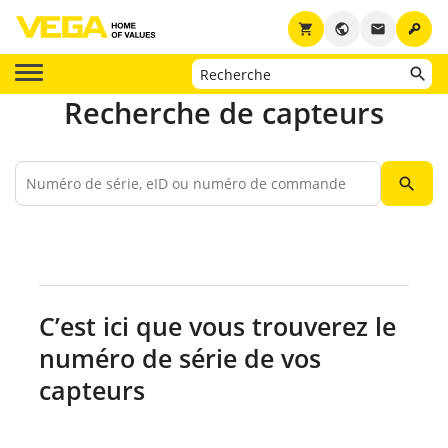
key
shopping_cart
public
email
Recherche de capteurs
search
C’est ici que vous trouverez le
numéro de série de vos
capteurs