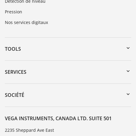
Détection de niveau
Pression
Nos services digitaux
TOOLS
Téléchargements
Recherche par numéro de série
SERVICES
myVEGA
Retour d'appareil
DTM Collection/PACTware
Service client
SOCIÉTÉ
Recherche
Liste de compatibilité chimique
À propos de VEGA
Liste des constantes diélectriques
Contact
VEGA INSTRUMENTS, CANADA LTD. SUITE 501
TeamViewer
News
2235 Sheppard Ave East