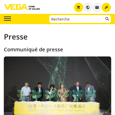
key
shopping_cart
public
email
Presse
Communiqué de presse