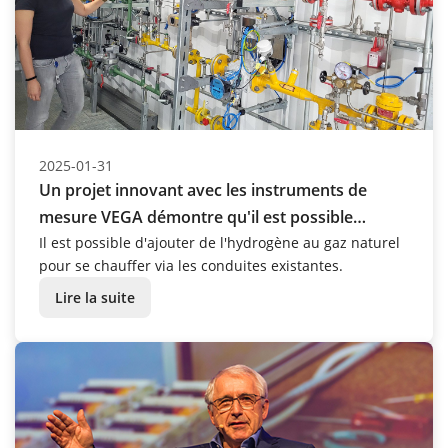
2025-01-31
Un projet innovant avec les instruments de
mesure VEGA démontre qu'il est possible
d'ajouter de l'hydrogène au gaz naturel pour se
Il est possible d'ajouter de l'hydrogène au gaz naturel
pour se chauffer via les conduites existantes.
chauffer via les conduites existantes
Lire la suite