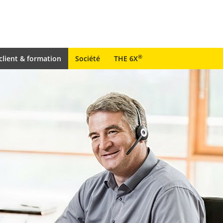
®
client & formation
Société
THE 6X