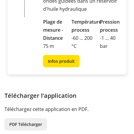
ondes guidées dans un réservoir
d'huile hydraulique
Plage de
Température
Pression
mesure -
process
process
Distance
-60 ... 200
-1 ... 40
75 m
°C
bar
Infos produit
Télécharger l‘application
Téléchargez cette application en PDF.
PDF Télécharger