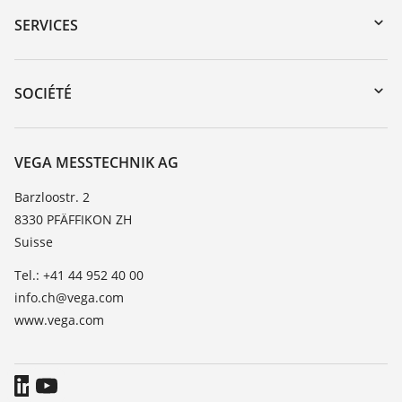
Recherche par numéro de série
SERVICES
myVEGA
Retour d'appareil
DTM Collection/PACTware
Formations
SOCIÉTÉ
Recherche
Service client
À propos de VEGA
Liste de compatibilité chimique
Contact
VEGA MESSTECHNIK AG
Liste des constantes diélectriques
News
Barzloostr. 2
TeamViewer
8330 PFÄFFIKON ZH
Presse
Suisse
Blog
Tel.: +41 44 952 40 00
info.ch@vega.com
www.vega.com