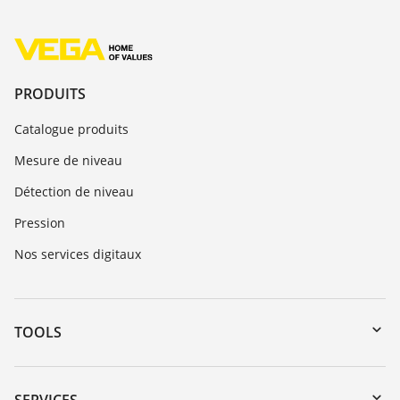
PRODUITS
Catalogue produits
Mesure de niveau
Détection de niveau
Pression
Nos services digitaux
TOOLS
Téléchargements
Recherche par numéro de série
SERVICES