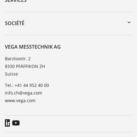
myVEGA
Retour d'appareil
DTM Collection/PACTware
Formations
SOCIÉTÉ
Recherche
Service client
À propos de VEGA
Liste de compatibilité chimique
Contact
VEGA MESSTECHNIK AG
Liste des constantes diélectriques
News
Barzloostr. 2
TeamViewer
8330 PFÄFFIKON ZH
Presse
Suisse
Blog
Tel.: +41 44 952 40 00
info.ch@vega.com
www.vega.com