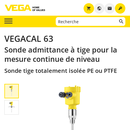
key
shopping_cart
public
email
VEGACAL 63
Sonde admittance à tige pour la
mesure continue de niveau
Sonde tige totalement isolée PE ou PTFE