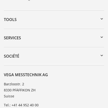
TOOLS
Téléchargements
Recherche par numéro de série
SERVICES
myVEGA
Retour d'appareil
DTM Collection/PACTware
Formations
SOCIÉTÉ
Recherche
Service client
À propos de VEGA
Liste de compatibilité chimique
Contact
VEGA MESSTECHNIK AG
Liste des constantes diélectriques
News
Barzloostr. 2
TeamViewer
8330 PFÄFFIKON ZH
Presse
Suisse
Blog
Tel.: +41 44 952 40 00