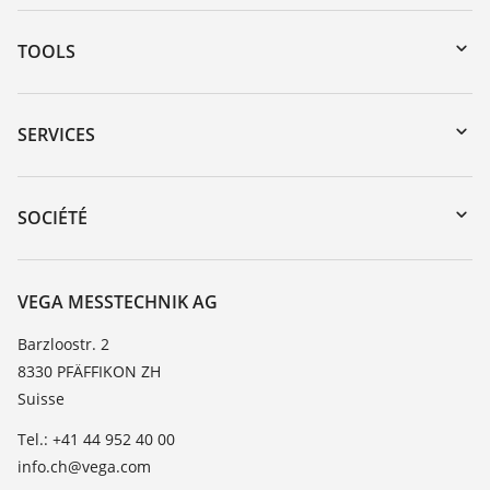
TOOLS
Téléchargements
Recherche par numéro de série
SERVICES
myVEGA
Retour d'appareil
DTM Collection/PACTware
Formations
SOCIÉTÉ
Recherche
Service client
À propos de VEGA
Liste de compatibilité chimique
Contact
VEGA MESSTECHNIK AG
Liste des constantes diélectriques
News
Barzloostr. 2
TeamViewer
8330 PFÄFFIKON ZH
Presse
Suisse
Blog
Tel.: +41 44 952 40 00
info.ch@vega.com