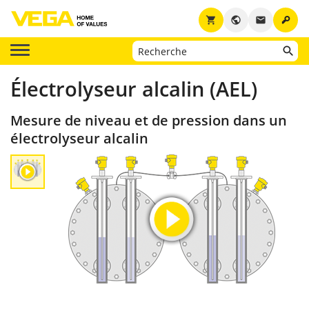
key
shopping_cart
public
email
Électrolyseur alcalin (AEL)
Mesure de niveau et de pression dans un
électrolyseur alcalin