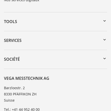
TOOLS
Téléchargements
Recherche par numéro de série
SERVICES
myVEGA
Retour d'appareil
DTM Collection/PACTware
Formations
SOCIÉTÉ
Recherche
Service client
À propos de VEGA
Liste de compatibilité chimique
Contact
VEGA MESSTECHNIK AG
Liste des constantes diélectriques
News
Barzloostr. 2
TeamViewer
8330 PFÄFFIKON ZH
Presse
Suisse
Blog
Tel.: +41 44 952 40 00