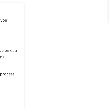
voir
ue en eau
ans
 process
r