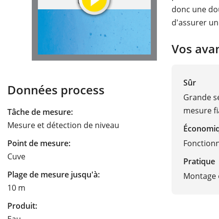
donc une dou
d'assurer un
Vos ava
Sûr
Données process
Grande sé
mesure fi
Tâche de mesure:
Mesure et détection de niveau
Économi
Fonction
Point de mesure:
Cuve
Pratique
Plage de mesure jusqu'à:
Montage e
10 m
Produit: