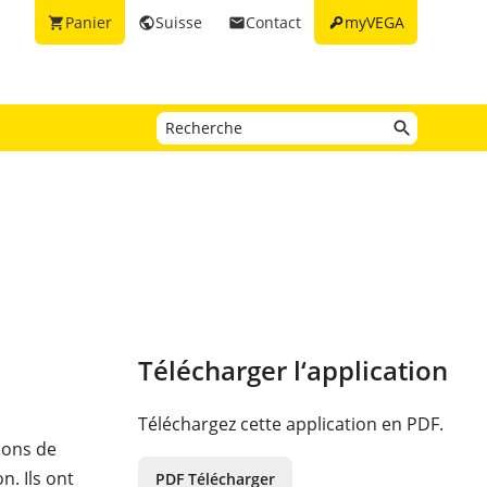
key
Panier
Suisse
Contact
myVEGA
shopping_cart
public
email
Télécharger l‘application
Téléchargez cette application en PDF.
ions de
. Ils ont
PDF Télécharger