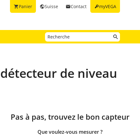
key
Panier
Suisse
Contact
myVEGA
shopping_cart
public
email
 détecteur de niveau
Pas à pas, trouvez le bon capteur
Que voulez-vous mesurer ?