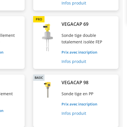
Infos produit
PRO
VEGACAP 69
ellement
Sonde tige double
e
totalement isolée FEP
ion
Prix avec inscription
Infos produit
BASIC
VEGACAP 98
alement
Sonde tige en PP
Prix avec inscription
ion
Infos produit