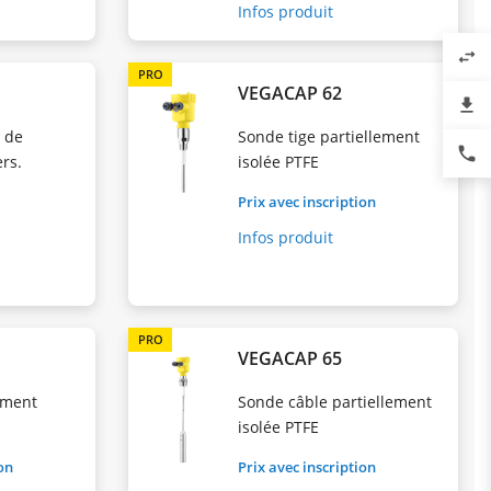
Infos produit
swap_horiz
PRO
1
VEGACAP 62
file_download
n de
Sonde tige partiellement
phone
ers.
isolée PTFE
Prix avec inscription
Infos produit
PRO
VEGACAP 65
ement
Sonde câble partiellement
isolée PTFE
ion
Prix avec inscription