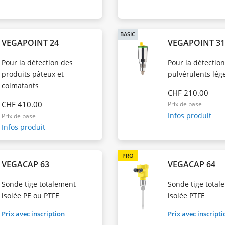
BASIC
VEGAPOINT 24
VEGAPOINT 3
Pour la détection des
Pour la détectio
produits pâteux et
pulvérulents lég
colmatants
CHF 210.00
CHF 410.00
Prix de base
Infos produit
Prix de base
Infos produit
PRO
VEGACAP 63
VEGACAP 64
Sonde tige totalement
Sonde tige total
isolée PE ou PTFE
isolée PTFE
Prix avec inscription
Prix avec inscript