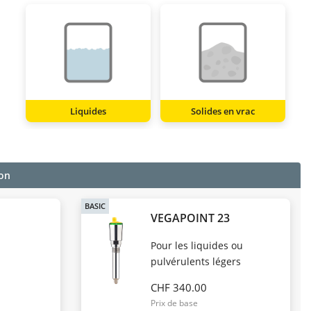
Liquides
Solides en vrac
on
BASIC
1
VEGAPOINT 23
Pour les liquides ou
pulvérulents légers
CHF 340.00
Prix de base