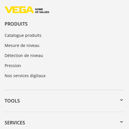
PRODUITS
Catalogue produits
Mesure de niveau
Détection de niveau
Pression
Nos services digitaux
TOOLS
Téléchargements
Recherche par numéro de série
SERVICES