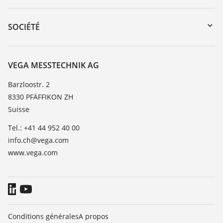
myVEGA
Retour d'appareil
DTM Collection/PACTware
Formations
SOCIÉTÉ
Recherche
Service client
À propos de VEGA
Liste de compatibilité chimique
Contact
VEGA MESSTECHNIK AG
Liste des constantes diélectriques
News
Barzloostr. 2
TeamViewer
8330 PFÄFFIKON ZH
Presse
Suisse
Blog
Tel.: +41 44 952 40 00
info.ch@vega.com
www.vega.com
Conditions générales
A propos