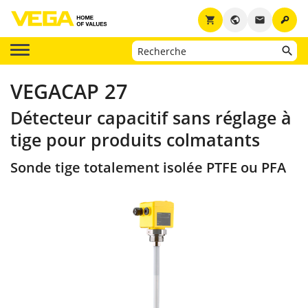
key
shopping_cart
public
email
VEGACAP 27
Détecteur capacitif sans réglage à
tige pour produits colmatants
Sonde tige totalement isolée PTFE ou PFA