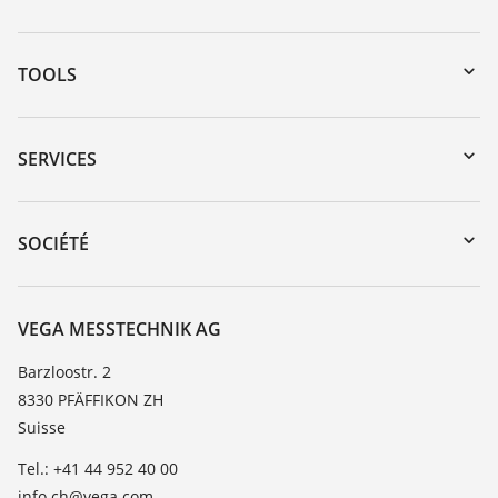
TOOLS
Téléchargements
Recherche par numéro de série
SERVICES
myVEGA
Retour d'appareil
DTM Collection/PACTware
Formations
SOCIÉTÉ
Recherche
Service client
À propos de VEGA
Liste de compatibilité chimique
Contact
VEGA MESSTECHNIK AG
Liste des constantes diélectriques
News
Barzloostr. 2
TeamViewer
8330 PFÄFFIKON ZH
Presse
Suisse
Blog
Tel.: +41 44 952 40 00
info.ch@vega.com