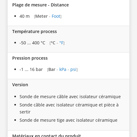
Plage de mesure - Distance
40 m
Meter
-
Foot
[
]
Température process
-50 ... 400 °C
°C
-
°F
[
]
Pression process
-1 ... 16 bar
Bar
-
kPa
-
psi
[
]
Version
Sonde de mesure câble avec isolateur céramique
Sonde câble avec isolateur céramique et pièce à
sertir
Sonde de mesure tige avec isolateur céramique
Matériaux en contact du produit