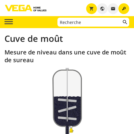
key
shopping_cart
public
email
Cuve de moût
Mesure de niveau dans une cuve de moût
de sureau