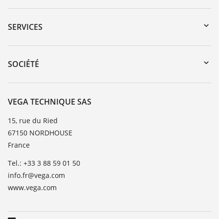
Téléchargements
Recherche par numéro de série
SERVICES
myVEGA
Retour d'appareil
DTM Collection/PACTware
Formations
SOCIÉTÉ
Recherche
Service client
Carrière
Liste de compatibilité chimique
À propos de VEGA
VEGA TECHNIQUE SAS
Liste des constantes diélectriques
Contact
15, rue du Ried
TeamViewer
67150 NORDHOUSE
News
France
Presse
Tel.: +33 3 88 59 01 50
Blog
info.fr@vega.com
www.vega.com