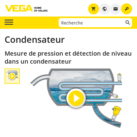
key
shopping_cart
public
email
Condensateur
Mesure de pression et détection de niveau
dans un condensateur