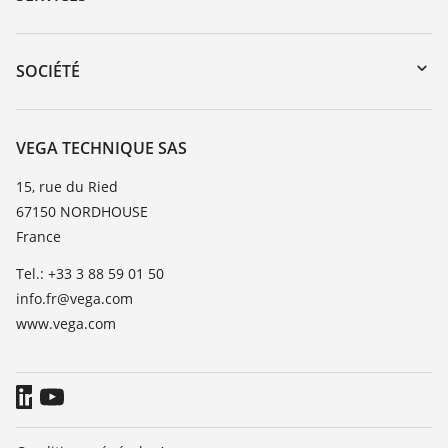
myVEGA
Retour d'appareil
DTM Collection/PACTware
Formations
SOCIÉTÉ
Recherche
Service client
Carrière
Liste de compatibilité chimique
À propos de VEGA
VEGA TECHNIQUE SAS
Liste des constantes diélectriques
Contact
15, rue du Ried
TeamViewer
67150 NORDHOUSE
News
France
Presse
Tel.: +33 3 88 59 01 50
Blog
info.fr@vega.com
www.vega.com