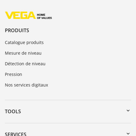
PRODUITS
Catalogue produits
Mesure de niveau
Détection de niveau
Pression
Nos services digitaux
TOOLS
Téléchargements
Recherche par numéro de série
SERVICES