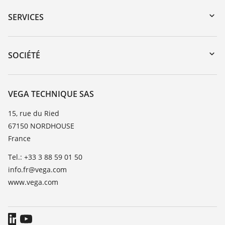
Recherche par numéro de série
SERVICES
myVEGA
Retour d'appareil
DTM Collection/PACTware
Formations
SOCIÉTÉ
Recherche
Service client
Carrière
Liste de compatibilité chimique
À propos de VEGA
VEGA TECHNIQUE SAS
Liste des constantes diélectriques
Contact
15, rue du Ried
TeamViewer
67150 NORDHOUSE
News
France
Presse
Tel.: +33 3 88 59 01 50
Blog
info.fr@vega.com
www.vega.com