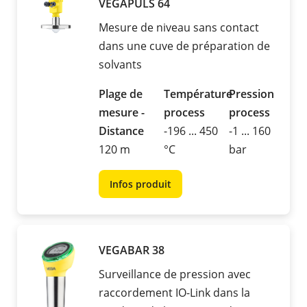
VEGAPULS 64
Mesure de niveau sans contact
dans une cuve de préparation de
solvants
Plage de
Température
Pression
mesure -
process
process
Distance
-196 ... 450
-1 ... 160
120 m
°C
bar
Infos produit
VEGABAR 38
Surveillance de pression avec
raccordement IO-Link dans la