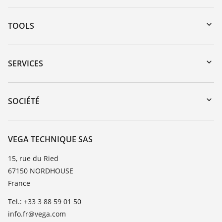
TOOLS
Téléchargements
Recherche par numéro de série
SERVICES
myVEGA
Retour d'appareil
DTM Collection/PACTware
Formations
SOCIÉTÉ
Recherche
Service client
Carrière
Liste de compatibilité chimique
À propos de VEGA
VEGA TECHNIQUE SAS
Liste des constantes diélectriques
Contact
15, rue du Ried
TeamViewer
67150 NORDHOUSE
News
France
Presse
Tel.: +33 3 88 59 01 50
Blog
info.fr@vega.com