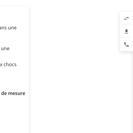
swap_horiz
dans une
file_download
phone
 une
x chocs
n de mesure