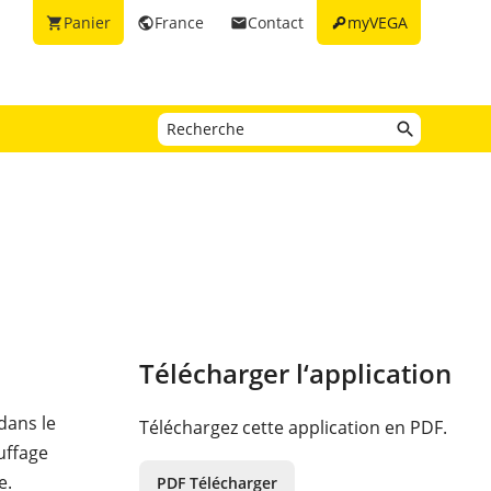
key
Panier
France
Contact
myVEGA
shopping_cart
public
email
Télécharger l‘application
 dans le
Téléchargez cette application en PDF.
uffage
e.
PDF Télécharger