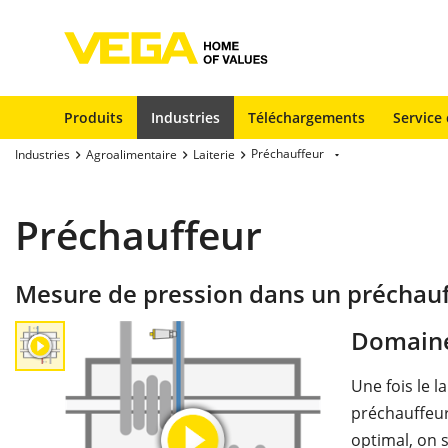
Produits
Industries
Téléchargements
Service 
Préchauffeur
Industries
Agroalimentaire
Laiterie
Préchauffeur
Mesure de pression dans un préchau
Domaine
Une fois le l
préchauffeur
optimal, on s