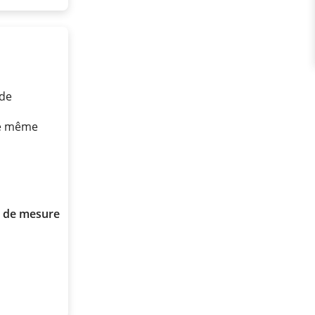
ude
ue même
n de mesure