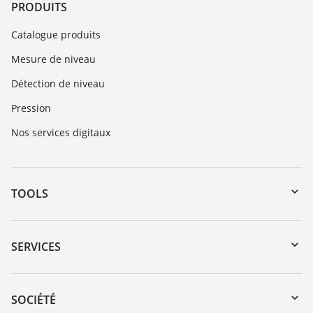
PRODUITS
Catalogue produits
Mesure de niveau
Détection de niveau
Pression
Nos services digitaux
TOOLS
Téléchargements
Recherche par numéro de série
SERVICES
myVEGA
Retour d'appareil
DTM Collection/PACTware
Formations
SOCIÉTÉ