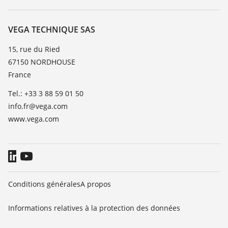
Recherche
Service client
Carrière
Liste de compatibilité chimique
À propos de VEGA
VEGA TECHNIQUE SAS
Liste des constantes diélectriques
Contact
15, rue du Ried
TeamViewer
67150 NORDHOUSE
News
France
Presse
Tel.: +33 3 88 59 01 50
Blog
info.fr@vega.com
www.vega.com
Conditions générales
A propos
Informations relatives à la protection des données