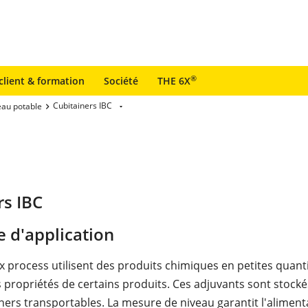
®
client & formation
Société
THE 6X
Cubitainers IBC
eau potable
rs IBC
 d'application
process utilisent des produits chimiques en petites quant
s propriétés de certains produits. Ces adjuvants sont stock
iners transportables. La mesure de niveau garantit l'alimen