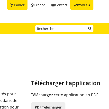
key
Panier
France
Contact
myVEGA
shopping_cart
public
email
Télécharger l‘application
ités pour
Téléchargez cette application en PDF.
és dans de
tation pour
PDF Télécharger