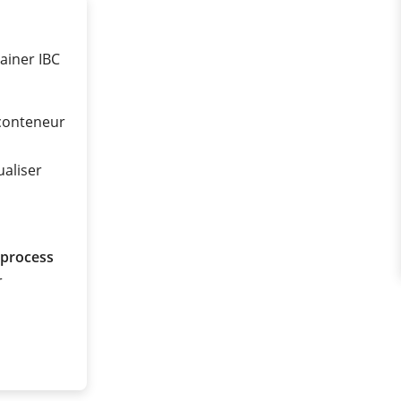
ainer IBC
conteneur
ualiser
 process
r