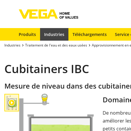
Produits
Industries
Téléchargements
Service 
Industries
Traitement de l'eau et des eaux usées
Approvisionnement en 
Cubitainers IBC
Mesure de niveau dans des cubitaine
Domaine
De nombreux 
améliorer le
petits conta