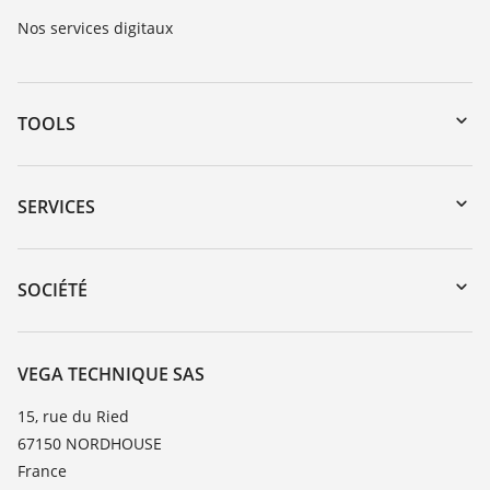
Nos services digitaux
TOOLS
Téléchargements
Recherche par numéro de série
SERVICES
myVEGA
Retour d'appareil
DTM Collection/PACTware
Formations
SOCIÉTÉ
Recherche
Service client
Carrière
Liste de compatibilité chimique
À propos de VEGA
VEGA TECHNIQUE SAS
Liste des constantes diélectriques
Contact
15, rue du Ried
TeamViewer
67150 NORDHOUSE
News
France
Presse