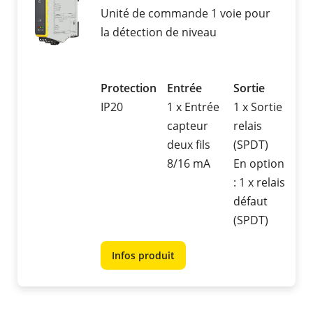
Unité de commande 1 voie pour
la détection de niveau
Protection
Entrée
Sortie
IP20
1 x Entrée
1 x Sortie
capteur
relais
deux fils
(SPDT)
8/16 mA
En option
: 1 x relais
défaut
(SPDT)
Infos produit