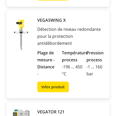
VEGASWING X
Détection de niveau redondante
pour la protection
antidébordement
Plage de
Température
Pression
mesure -
process
process
Distance
-196 ... 450
-1 ... 160
-
°C
bar
Infos produit
VEGATOR 121