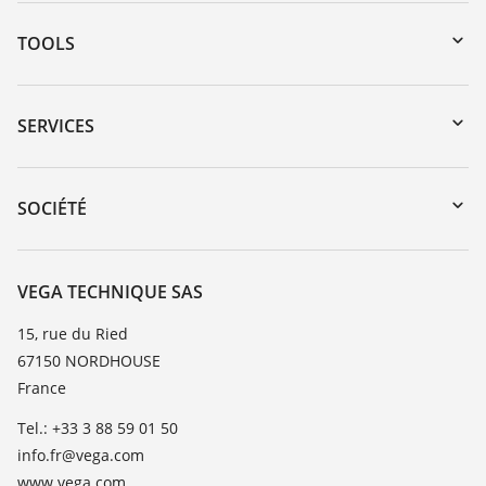
TOOLS
Téléchargements
Recherche par numéro de série
SERVICES
myVEGA
Retour d'appareil
DTM Collection/PACTware
Formations
SOCIÉTÉ
Recherche
Service client
Carrière
Liste de compatibilité chimique
À propos de VEGA
VEGA TECHNIQUE SAS
Liste des constantes diélectriques
Contact
15, rue du Ried
TeamViewer
67150 NORDHOUSE
News
France
Presse
Tel.: +33 3 88 59 01 50
Blog
info.fr@vega.com
www.vega.com