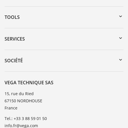
TOOLS
Téléchargements
Recherche par numéro de série
SERVICES
myVEGA
Retour d'appareil
DTM Collection/PACTware
Formations
SOCIÉTÉ
Recherche
Service client
Carrière
Liste de compatibilité chimique
À propos de VEGA
VEGA TECHNIQUE SAS
Liste des constantes diélectriques
Contact
15, rue du Ried
TeamViewer
67150 NORDHOUSE
News
France
Presse
Tel.: +33 3 88 59 01 50
Blog
info.fr@vega.com