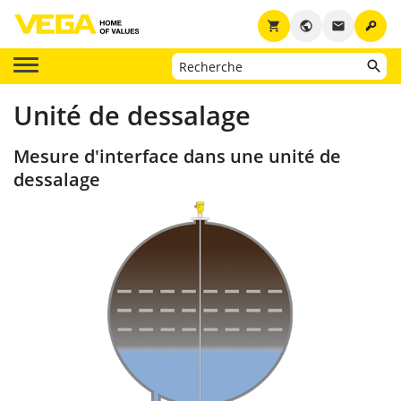
key
shopping_cart
public
email
Unité de dessalage
Mesure d'interface dans une unité de
dessalage