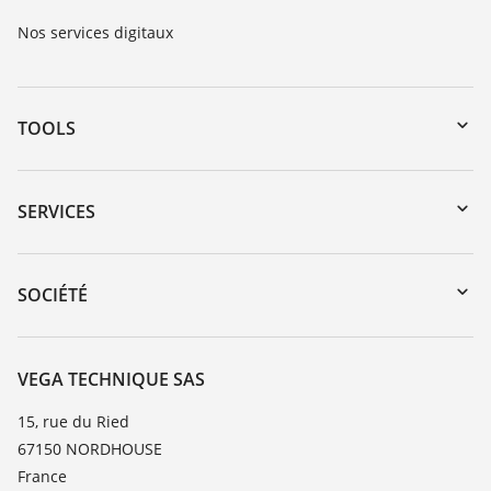
Nos services digitaux
TOOLS
Téléchargements
Recherche par numéro de série
SERVICES
myVEGA
Retour d'appareil
DTM Collection/PACTware
Formations
SOCIÉTÉ
Recherche
Service client
Carrière
Liste de compatibilité chimique
À propos de VEGA
VEGA TECHNIQUE SAS
Liste des constantes diélectriques
Contact
15, rue du Ried
TeamViewer
67150 NORDHOUSE
News
France
Presse