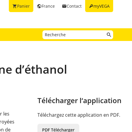
key
Panier
France
Contact
myVEGA
shopping_cart
public
email
ne d’éthanol
Télécharger l‘application
r les
Téléchargez cette application en PDF.
broyées
on de
PDF Télécharger