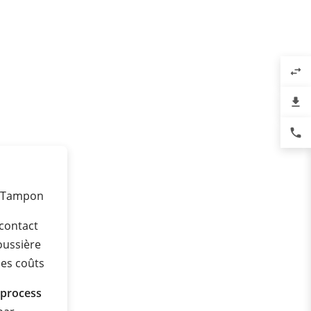
swap_horiz
file_download
phone
o Tampon
 contact
oussière
les coûts
 process