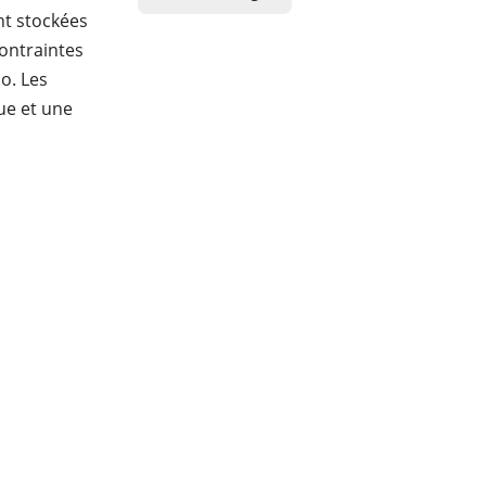
nt stockées
contraintes
o. Les
ue et une