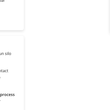
 bar
n silo
ntact
e
 process
r