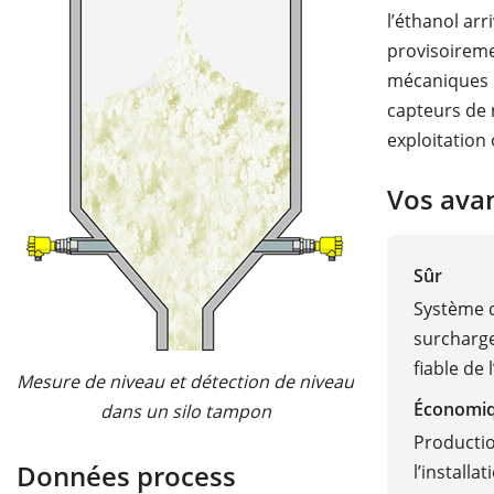
l’éthanol arr
provisoireme
mécaniques im
capteurs de 
exploitation 
Vos ava
Sûr
Système d
surcharge
fiable de l
Mesure de niveau et détection de niveau
Économi
dans un silo tampon
Productio
Données process
l’installat