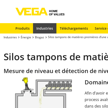
Produits
Industries
Téléchargements
Service 
Silos tampons de matières premières d’une u
Industries
Énergie
Biogaz
Silos tampons de matiè
Mesure de niveau et détection de ni
Domaine
Afin d’avoir
process aval
dans des sil