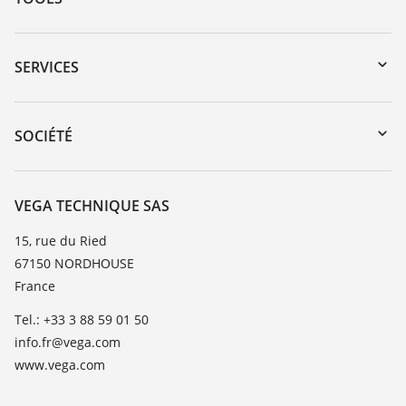
Téléchargements
Recherche par numéro de série
SERVICES
myVEGA
Retour d'appareil
DTM Collection/PACTware
Formations
SOCIÉTÉ
Recherche
Service client
Carrière
Liste de compatibilité chimique
À propos de VEGA
VEGA TECHNIQUE SAS
Liste des constantes diélectriques
Contact
15, rue du Ried
TeamViewer
67150 NORDHOUSE
News
France
Presse
Tel.: +33 3 88 59 01 50
Blog
info.fr@vega.com
www.vega.com