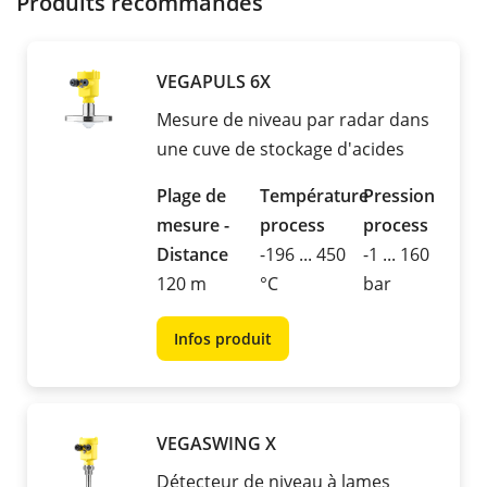
Produits recommandés
VEGAPULS 6X
Mesure de niveau par radar dans
une cuve de stockage d'acides
Plage de
Température
Pression
mesure -
process
process
Distance
-196 ... 450
-1 ... 160
120 m
°C
bar
Infos produit
VEGASWING X
Détecteur de niveau à lames