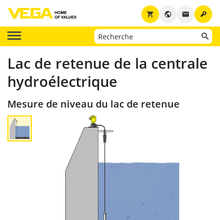
key
shopping_cart
public
email
Lac de retenue de la centrale
hydroélectrique
Mesure de niveau du lac de retenue