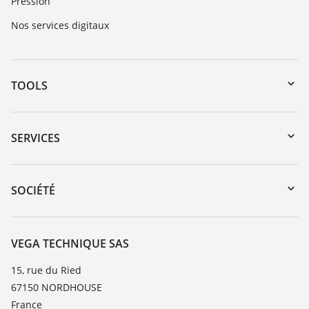
Pression
Nos services digitaux
TOOLS
Téléchargements
Recherche par numéro de série
SERVICES
myVEGA
Retour d'appareil
DTM Collection/PACTware
Formations
SOCIÉTÉ
Recherche
Service client
Carrière
Liste de compatibilité chimique
À propos de VEGA
VEGA TECHNIQUE SAS
Liste des constantes diélectriques
Contact
15, rue du Ried
TeamViewer
67150 NORDHOUSE
News
France