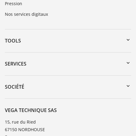
Pression
Nos services digitaux
TOOLS
Téléchargements
Recherche par numéro de série
SERVICES
myVEGA
Retour d'appareil
DTM Collection/PACTware
Formations
SOCIÉTÉ
Recherche
Service client
Carrière
Liste de compatibilité chimique
À propos de VEGA
VEGA TECHNIQUE SAS
Liste des constantes diélectriques
Contact
15, rue du Ried
TeamViewer
67150 NORDHOUSE
News