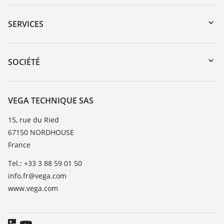
Téléchargements
Recherche par numéro de série
SERVICES
myVEGA
Retour d'appareil
DTM Collection/PACTware
Formations
SOCIÉTÉ
Recherche
Service client
Carrière
Liste de compatibilité chimique
À propos de VEGA
VEGA TECHNIQUE SAS
Liste des constantes diélectriques
Contact
15, rue du Ried
TeamViewer
67150 NORDHOUSE
News
France
Presse
Tel.: +33 3 88 59 01 50
Blog
info.fr@vega.com
www.vega.com