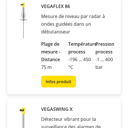
VEGAFLEX 86
Mesure de niveau par radar à
ondes guidées dans un
débutaniseur
Plage de
Température
Pression
mesure -
process
process
Distance
-196 ... 450
-1 ... 400
75 m
°C
bar
Infos produit
VEGASWING X
Détecteur vibrant pour la
surveillance des alarmes de