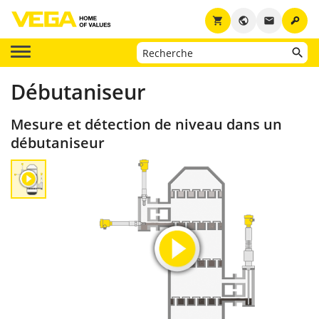
key
shopping_cart
public
email
Débutaniseur
Mesure et détection de niveau dans un
débutaniseur