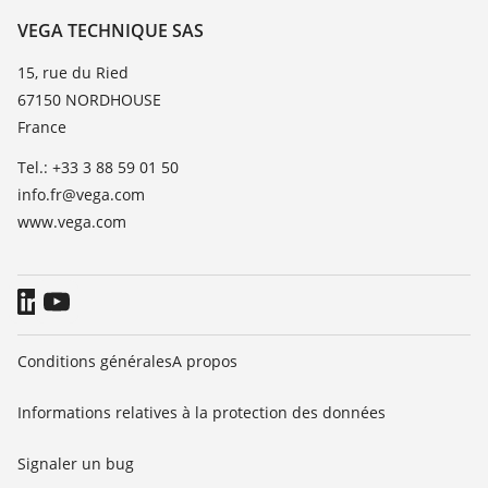
Liste de compatibilité chimique
À propos de VEGA
VEGA TECHNIQUE SAS
Liste des constantes diélectriques
Contact
15, rue du Ried
TeamViewer
67150 NORDHOUSE
News
France
Presse
Tel.: +33 3 88 59 01 50
Blog
info.fr@vega.com
www.vega.com
Conditions générales
A propos
Informations relatives à la protection des données
Signaler un bug