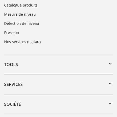
Catalogue produits
Mesure de niveau
Détection de niveau
Pression
Nos services digitaux
TOOLS
Téléchargements
Recherche par numéro de série
SERVICES
myVEGA
Retour d'appareil
DTM Collection/PACTware
Formations
SOCIÉTÉ
Recherche
Service client
Carrière