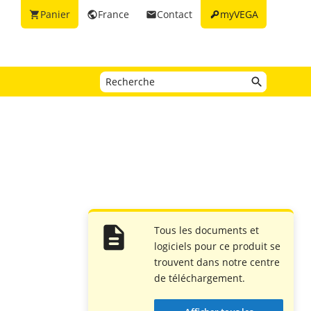
key
Panier
France
Contact
myVEGA
shopping_cart
public
email
Tous les documents et
logiciels pour ce produit se
trouvent dans notre centre
de téléchargement.