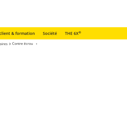
®
client & formation
Société
THE 6X
Contre écrou
oires