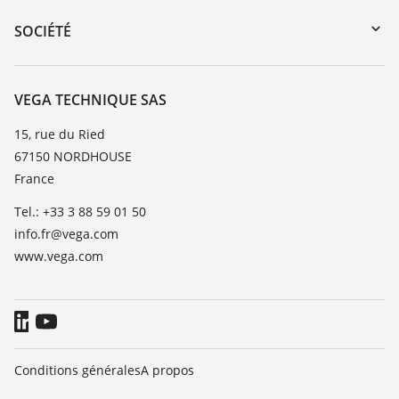
DTM Collection/PACTware
Formations
SOCIÉTÉ
Recherche
Service client
Carrière
Liste de compatibilité chimique
À propos de VEGA
VEGA TECHNIQUE SAS
Liste des constantes diélectriques
Contact
15, rue du Ried
TeamViewer
67150 NORDHOUSE
News
France
Presse
Tel.: +33 3 88 59 01 50
Blog
info.fr@vega.com
www.vega.com
Conditions générales
A propos