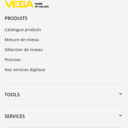
PRODUITS
Catalogue produits
Mesure de niveau
Détection de niveau
Pression
Nos services digitaux
TOOLS
Téléchargements
Recherche par numéro de série
SERVICES
myVEGA
Retour d'appareil