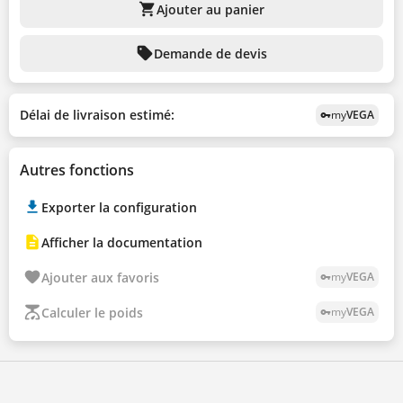
shopping_cart
Ajouter au panier
sell
Demande de devis
Délai de livraison estimé:
my
VEGA
vpn_key
Autres fonctions
Exporter la configuration
Afficher la documentation
Ajouter aux favoris
my
VEGA
vpn_key
Calculer le poids
my
VEGA
vpn_key