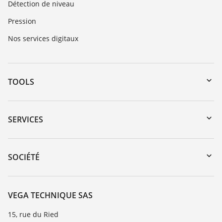
Détection de niveau
Pression
Nos services digitaux
TOOLS
Téléchargements
Recherche par numéro de série
SERVICES
myVEGA
Retour d'appareil
DTM Collection/PACTware
Formations
SOCIÉTÉ
Recherche
Service client
Carrière
Liste de compatibilité chimique
À propos de VEGA
VEGA TECHNIQUE SAS
Liste des constantes diélectriques
Contact
15, rue du Ried