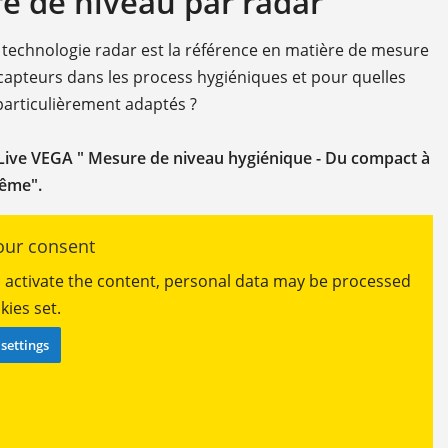
e de niveau par radar
a technologie radar est la référence en matière de mesure
capteurs dans les process hygiéniques et pour quelles
 particulièrement adaptés ?
Live VEGA " Mesure de niveau hygiénique - Du compact à
rême".
ur consent
ou activate the content, personal data may be processed
ies set.
settings