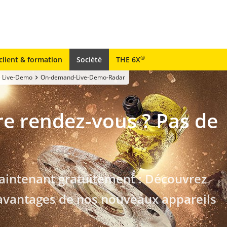
®
client & formation
Société
THE 6X
e Live-Demo
On-demand-Live-Demo-Radar
e rendez-vous ? Pas de
aintenant gratuitement : Découvrez
t avantages de nos nouveaux appareils