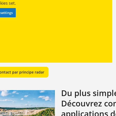
ies set.
settings
ntact par principe radar
Du plus simpl
Découvrez com
applications d