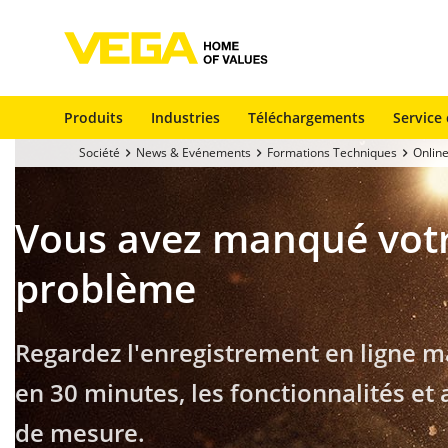
Produits
Industries
Téléchargements
Service 
Société
News & Evénements
Formations Techniques
Onlin
Vous avez manqué votr
problème
Regardez l'enregistrement en ligne m
en 30 minutes, les fonctionnalités e
de mesure.