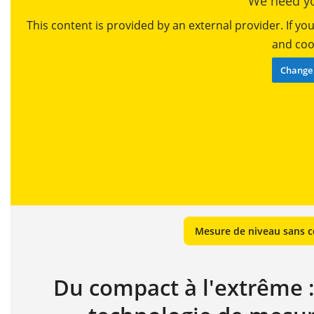
We need yo
This content is provided by an external provider. If y
and cook
Change 
Mesure de niveau sans co
Du compact à l'extrême : 