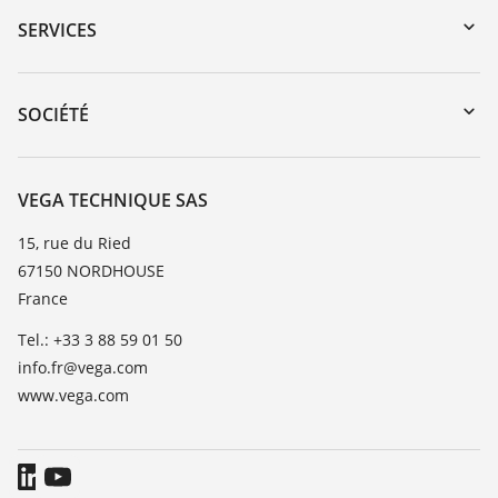
Recherche par numéro de série
SERVICES
myVEGA
Retour d'appareil
DTM Collection/PACTware
Formations
SOCIÉTÉ
Recherche
Service client
Carrière
Liste de compatibilité chimique
À propos de VEGA
VEGA TECHNIQUE SAS
Liste des constantes diélectriques
Contact
15, rue du Ried
TeamViewer
67150 NORDHOUSE
News
France
Presse
Tel.: +33 3 88 59 01 50
Blog
info.fr@vega.com
www.vega.com