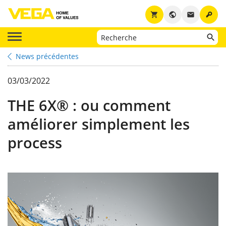
key
shopping_cart
public
email
News précédentes
03/03/2022
THE 6X® : ou comment
améliorer simplement les
process