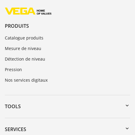
PRODUITS
Catalogue produits
Mesure de niveau
Détection de niveau
Pression
Nos services digitaux
TOOLS
Téléchargements
Recherche par numéro de série
SERVICES