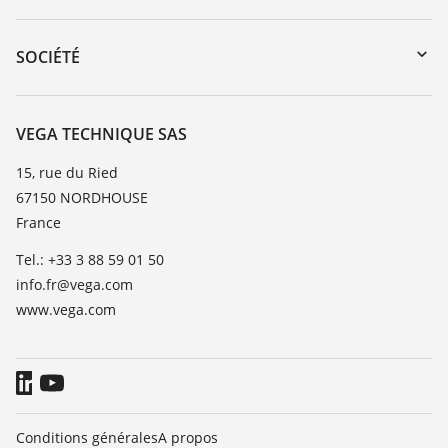
myVEGA
Retour d'appareil
DTM Collection/PACTware
Formations
SOCIÉTÉ
Recherche
Service client
Carrière
Liste de compatibilité chimique
À propos de VEGA
VEGA TECHNIQUE SAS
Liste des constantes diélectriques
Contact
15, rue du Ried
TeamViewer
67150 NORDHOUSE
News
France
Presse
Tel.: +33 3 88 59 01 50
Blog
info.fr@vega.com
www.vega.com
Conditions générales
A propos