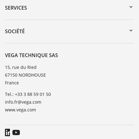
Recherche par numéro de série
SERVICES
myVEGA
Retour d'appareil
DTM Collection/PACTware
Formations
SOCIÉTÉ
Recherche
Service client
Carrière
Liste de compatibilité chimique
À propos de VEGA
VEGA TECHNIQUE SAS
Liste des constantes diélectriques
Contact
15, rue du Ried
TeamViewer
67150 NORDHOUSE
News
France
Presse
Tel.: +33 3 88 59 01 50
Blog
info.fr@vega.com
www.vega.com