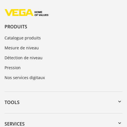
PRODUITS
Catalogue produits
Mesure de niveau
Détection de niveau
Pression
Nos services digitaux
TOOLS
Téléchargements
Recherche par numéro de série
SERVICES