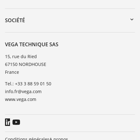
myVEGA
Retour d'appareil
DTM Collection/PACTware
Formations
SOCIÉTÉ
Recherche
Service client
Carrière
Liste de compatibilité chimique
À propos de VEGA
VEGA TECHNIQUE SAS
Liste des constantes diélectriques
Contact
15, rue du Ried
TeamViewer
67150 NORDHOUSE
News
France
Presse
Tel.: +33 3 88 59 01 50
Blog
info.fr@vega.com
www.vega.com
Conditions générales
A propos