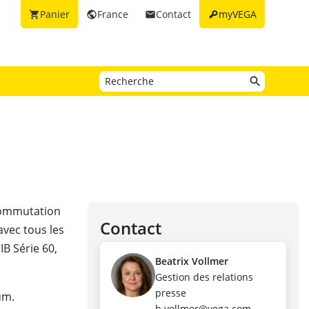
key
Panier
France
Contact
myVEGA
shopping_cart
public
email
 commutation
Contact
avec tous les
IB Série 60,
Beatrix Vollmer
Gestion des relations
presse
um.
b.vollmer@vega.com