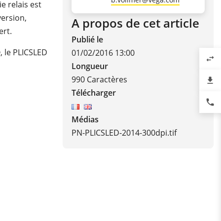
e relais est
version,
A propos de cet article
ert.
Publié le
, le PLICSLED
01/02/2016 13:00
swap_horiz
Longueur
990 Caractères
file_download
Télécharger
phone
Médias
PN-PLICSLED-2014-300dpi.tif