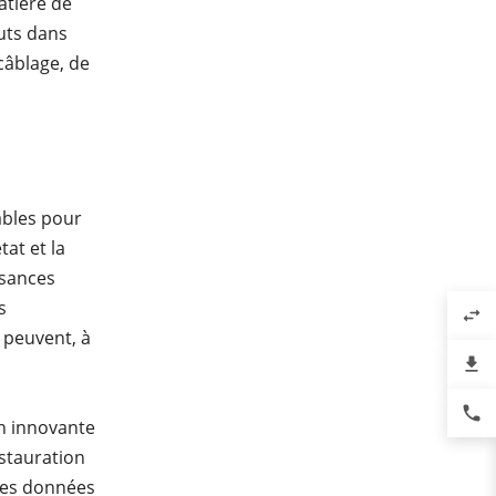
atière de
outs dans
câblage, de
ables pour
at et la
ssances
s
swap_horiz
s peuvent, à
file_download
phone
on innovante
estauration
 les données