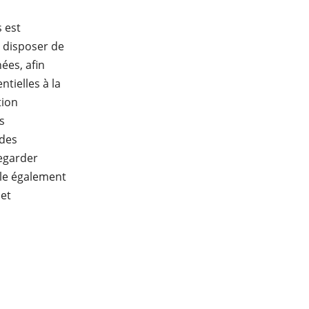
 est
 disposer de
ées, afin
tielles à la
tion
s
 des
vegarder
ale également
 et