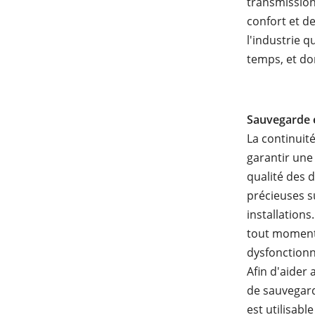
transmission 
confort et de
l'industrie 
temps, et do
Sauvegarde e
La continuit
garantir une 
qualité des 
précieuses su
installations
tout moment,
dysfonctionn
Afin d'aider
de sauvegard
est utilisabl