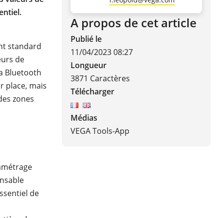
ntiel.
A propos de cet article
Publié le
ent standard
11/04/2023 08:27
eurs de
Longueur
a Bluetooth
3871 Caractères
ur place, mais
Télécharger
 des zones
Médias
VEGA Tools-App
ramétrage
onsable
essentiel de