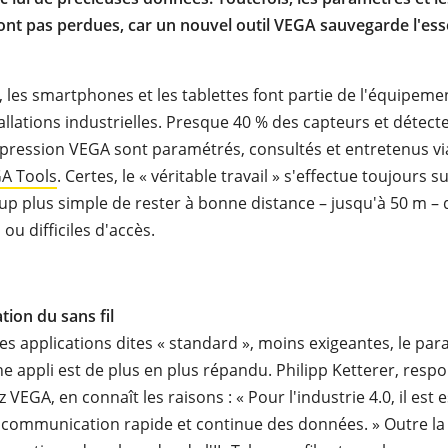
nt pas perdues, car un nouvel outil VEGA sauvegarde l'esse
, les smartphones et les tablettes font partie de l'équipem
allations industrielles. Presque 40 % des capteurs et détect
 pression VEGA sont paramétrés, consultés et entretenus vi
GA Tools
. Certes, le « véritable travail » s'effectue toujours s
oup plus simple de rester à bonne distance – jusqu'à 50 m –
u difficiles d'accès.
tion du sans fil
s applications dites « standard », moins exigeantes, le pa
une appli est de plus en plus répandu. Philipp Ketterer, resp
 VEGA, en connaît les raisons : « Pour l'industrie 4.0, il est 
 communication rapide et continue des données. » Outre la