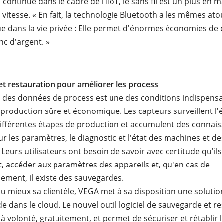
continue dans le cadre de l'IIoT, le sans fil est un plus en m
 vitesse. « En fait, la technologie Bluetooth a les mêmes at
que dans la vie privée : Elle permet d'énormes économies de 
nc d'argent. »
t restauration pour améliorer les process
é des données de process est une des conditions indispens
production sûre et économique. Les capteurs surveillent l'ét
différentes étapes de production et accumulent des connai
r les paramètres, le diagnostic et l'état des machines et de
. Leurs utilisateurs ont besoin de savoir avec certitude qu'il
 accéder aux paramètres des appareils et, qu'en cas de
ement, il existe des sauvegardes.
 au mieux sa clientèle, VEGA met à sa disposition une soluti
e dans le cloud. Le nouvel outil logiciel de sauvegarde et r
e à volonté, gratuitement, et permet de sécuriser et rétablir