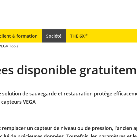
®
client & formation
Société
THE 6X
 VEGA Tools
es disponible gratuitem
 solution de sauvegarde et restauration protège efficacem
 capteurs VEGA
t remplacer un capteur de niveau ou de pression, l'ancien a
 lui de précieuses données. Toutefois, les paramètres et le