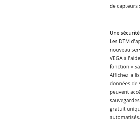
de capteurs s
Une sécurité
Les DTM d'ap
nouveau serv
VEGA à l'aid
fonction « S
Affichez la l
données de s
peuvent accé
sauvegardes n
gratuit uniq
automatisés.