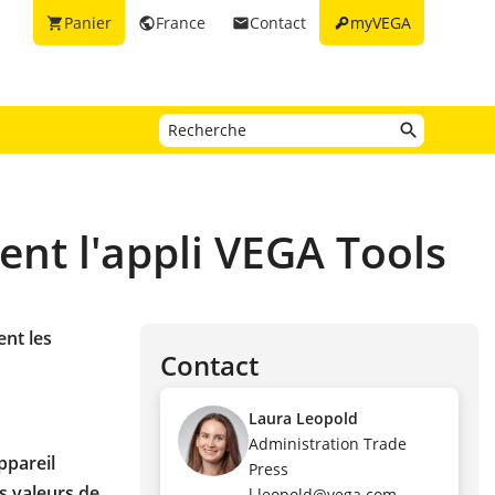
key
Panier
France
Contact
myVEGA
shopping_cart
public
email
ent l'appli VEGA Tools
ent les
Contact
Laura Leopold
Administration Trade
ppareil
Press
s valeurs de
l.leopold@vega.com