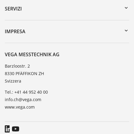
Ricerca numero di serie
SERVIZI
myVEGA
Reso apparecchio
DTM Collection/PACTware
Seminari
IMPRESA
Ricerca
Servizio clienti
VEGA, l'azienda
Lista resistenza
Contatto
VEGA MESSTECHNIK AG
Lista valore di costante dielettrica
Novità
Barzloostr. 2
TeamViewer
8330 PFÄFFIKON ZH
Stampa
Svizzera
Blog
Tel.: +41 44 952 40 00
info.ch@vega.com
www.vega.com