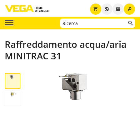
key
shopping_cart
public
email
Raffreddamento acqua/aria
MINITRAC 31