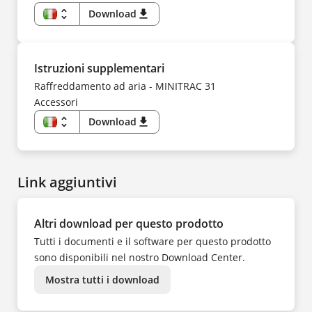
unfold_more
Download
download
IT
EN
DE
ES
FI
Istruzioni supplementari
FR
HU
Raffreddamento ad aria - MINITRAC 31
KK
Accessori
KO
NL
NO
unfold_more
Download
download
PL
IT
PT
EN
SV
DE
TR
ES
UK
FI
ZH
Link aggiuntivi
FR
HU
KK
KO
NL
Altri download per questo prodotto
NO
PL
Tutti i documenti e il software per questo prodotto
PT
SV
sono disponibili nel nostro Download Center.
TR
UK
Mostra tutti i download
ZH